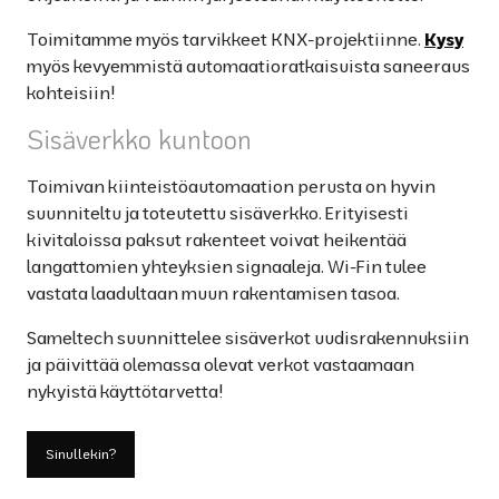
Toimitamme myös tarvikkeet KNX-projektiinne.
Kysy
myös kevyemmistä automaatioratkaisuista saneeraus
kohteisiin!
Sisäverkko kuntoon
Toimivan kiinteistöautomaation perusta on hyvin
suunniteltu ja toteutettu sisäverkko. Erityisesti
kivitaloissa paksut rakenteet voivat heikentää
langattomien yhteyksien signaaleja. Wi-Fin tulee
vastata laadultaan muun rakentamisen tasoa.
Sameltech suunnittelee sisäverkot uudisrakennuksiin
ja päivittää olemassa olevat verkot vastaamaan
nykyistä käyttötarvetta!
Sinullekin?