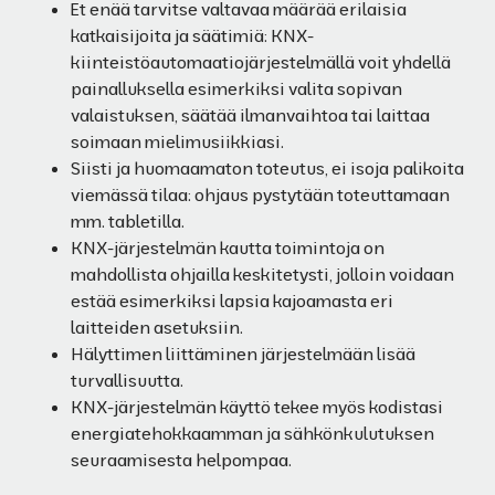
Et enää tarvitse valtavaa määrää erilaisia
katkaisijoita ja säätimiä: KNX-
kiinteistöautomaatiojärjestelmällä voit yhdellä
painalluksella esimerkiksi valita sopivan
valaistuksen, säätää ilmanvaihtoa tai laittaa
soimaan mielimusiikkiasi.
Siisti ja huomaamaton toteutus, ei isoja palikoita
viemässä tilaa: ohjaus pystytään toteuttamaan
mm. tabletilla.
KNX-järjestelmän kautta toimintoja on
mahdollista ohjailla keskitetysti, jolloin voidaan
estää esimerkiksi lapsia kajoamasta eri
laitteiden asetuksiin.
Hälyttimen liittäminen järjestelmään lisää
turvallisuutta.
KNX-järjestelmän käyttö tekee myös kodistasi
energiatehokkaamman ja sähkönkulutuksen
seuraamisesta helpompaa.