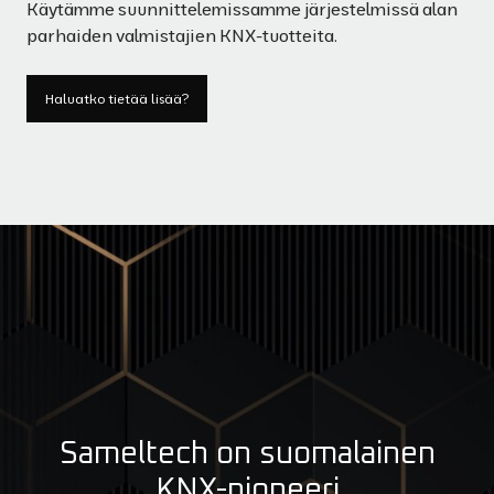
Käytämme suunnittelemissamme järjestelmissä alan
parhaiden valmistajien KNX-tuotteita.
Haluatko tietää lisää?
Sameltech on suomalainen
KNX-pioneeri