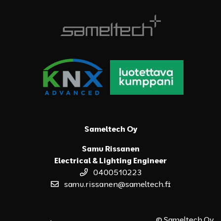
Sameltech Oy
Samu Rissanen
Electrical & Lighting Engineer
0400510223
samu.rissanen@sameltech.fi
© Sameltech Oy