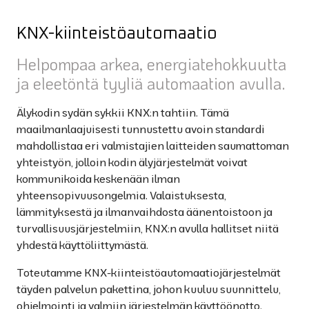
KNX-kiinteistöautomaatio
Helpompaa arkea, energiatehokkuutta
ja eleetöntä tyyliä automaation avulla.
Älykodin sydän sykkii KNX:n tahtiin. Tämä
maailmanlaajuisesti tunnustettu avoin standardi
mahdollistaa eri valmistajien laitteiden saumattoman
yhteistyön, jolloin kodin älyjärjestelmät voivat
kommunikoida keskenään ilman
yhteensopivuusongelmia. Valaistuksesta,
lämmityksestä ja ilmanvaihdosta äänentoistoon ja
turvallisuusjärjestelmiin, KNX:n avulla hallitset niitä
yhdestä käyttöliittymästä.
Toteutamme KNX-kiinteistöautomaatiojärjestelmät
täyden palvelun pakettina, johon kuuluu suunnittelu,
ohjelmointi ja valmiin järjestelmän käyttöönotto.